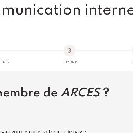
munication interne 
PTION
RÉSUMÉ
 membre de
ARCES
?
lisant votre email et votre mot de passe.