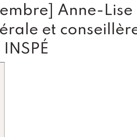
membre] Anne-Lise
rale et conseillèr
s INSPÉ