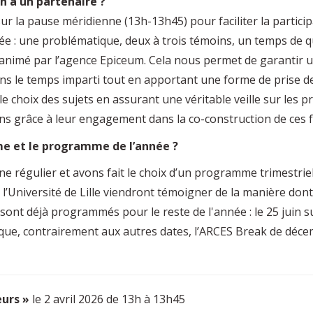
on à un partenaire ?
r la pause méridienne (13h-13h45) pour faciliter la partici
ée : une problématique, deux à trois témoins, un temps de 
animé par l’agence Epiceum. Cela nous permet de garantir 
ns le temps imparti tout en apportant une forme de prise de 
hoix des sujets en assurant une véritable veille sur les pr
ons grâce à leur engagement dans la co-construction de ces 
hme et le programme de l’année ?
 régulier et avons fait le choix d’un programme trimestriel
et l’Université de Lille viendront témoigner de la manière don
t déjà programmés pour le reste de l'année : le 25 juin sur l
ue, contrairement aux autres dates, l’ARCES Break de décem
eurs »
le 2 avril 2026 de 13h à 13h45