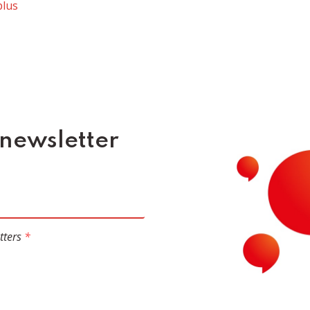
plus
 newsletter
tters
*